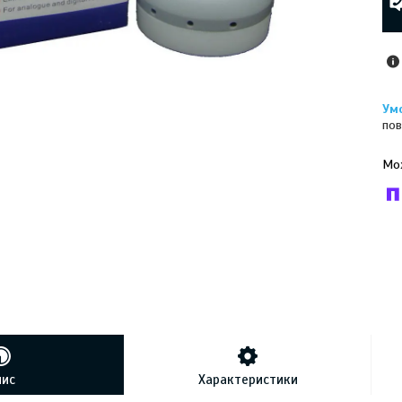
пов
У к
буд
пис
Характеристики