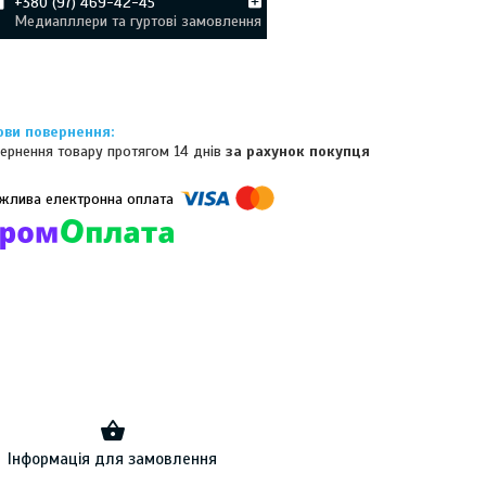
+380 (97) 469-42-45
Медиапллери та гуртові замовлення
ернення товару протягом 14 днів
за рахунок покупця
омпанії підключені електронні платежі. Тепер ви можете купити
ь-який товар не покидаючи сайту.
Інформація для замовлення