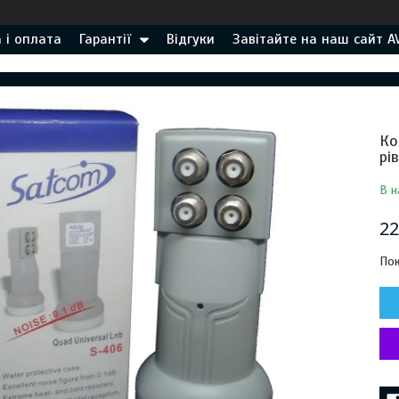
 і оплата
Гарантії
Відгуки
Завітайте на наш сайт A
Ко
рі
В н
22
Пок