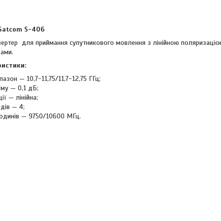
Satcom S-406
вертер для приймання супутникового мовлення з лінійною поляризацією 
ами.
ристики:
пазон — 10,7-11,75/11,7-12,75 ГГц;
му — 0,1 дБ;
ії — лінійна;
одів — 4;
родинів — 9750/10600 МГц.