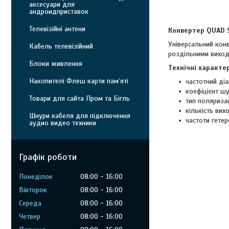
аксесуари для
андроидприставок
Телевізійні антени
Конвертер QUAD 
Універсальний кон
Кабель телевізійний
роздільними виход
Блоки живлення
Технічні характе
Накопителі Флеш карти пам’яті
частотний діа
коефіцієнт шу
Товари для сайта Пром та Бігль
тип поляризац
кількість вих
Шнури кабеля для підключення
частоти гете
аудио видео техники
Графік роботи
Понеділок
08:00
16:00
Вівторок
08:00
16:00
Середа
08:00
16:00
Четвер
08:00
16:00