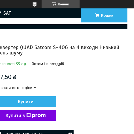
Кошик
V-SAT
Кошик
нвертер QUAD Satcom S-406 на 4 виходи Низький
вень шуму
аявності 33 од.
Оптом і в роздріб
7,50 ₴
азати оптові ціни
Купити
Купити з