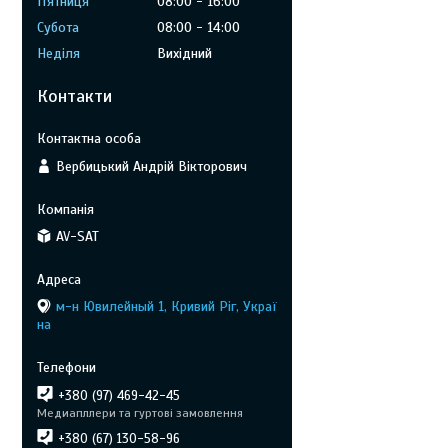
Пʼятниця
08:00
16:00
Субота
08:00
14:00
Неділя
Вихідний
Контакти
Вербицький Андрій Вікторович
AV-SAT
м-н Ювилейный 1, Кривий Ріг, Украї
на
+380 (97) 469-42-45
Медиапллери та гуртові замовлення
+380 (67) 130-58-96