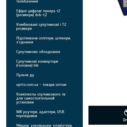
телебачення
Ефірні цифрові тюнера т2
(ресивери) dvb-t2
Комбіновані супутникові і Т2
ресивери
Підсілювачи сплітери, штекери,
з’єднання
Супутникове обладнання
Супутникові конвертори
(головки) lnb
Пульти ду
opttv.com.ua - товари оптом
Комплекты спутникового тв
для самостоятельной
установки
Wifi роутери, адаптери, USB
перехідники
О
Мишки, аэромышки, клавіатури,