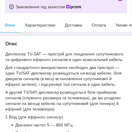
Замовлення під захистом
Опис
Характеристики
Доставка
Оплата
Умови п
Опис
Диплексер TV-SAT — пристрій для поєднання супутникового
та цифрового ефірного сигналів в один коаксіальний кабель.
Для стандартного використання необхідно два пристрої —
один TV/SAT-диплексер розміщується на вході кабелю, біля
джерела сигналів (в місці встановлення супутникової й
ефірної антени), і підсумовує їхні сигнали в один кабель,
А другий TV/SAT-диплексер розміщується біля приймачів
сигналів (служного ресивера та телевізора), де він розділяє
сигнали на виході кабелю на супутниковий (для тюнера) й
ефірний (для телевізора).
1 Вхід (для ефірного сигналу):
Діапазон частот 5 — 860 МГц