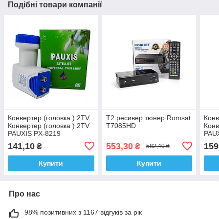
Подібні товари компанії
Конвертер (головка ) 2TV
Т2 ресивер тюнер Romsat
Конв
Конвертер (головка ) 2TV
T7085HD
Конв
PAUXIS PX-8219
PAU
141,10
553,30
159
₴
₴
582,40 ₴
Купити
Купити
Про нас
98% позитивних з 1167 відгуків за рік