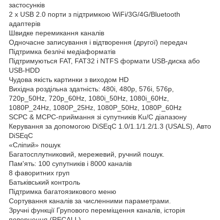
застосунків
2 х USB 2.0 порти з підтримкою WiFi/3G/4G/Bluetooth
адаптерів
Швидке перемикання каналів
Одночасне записування і відтворення (другої) передач
Підтримка безлічі медіаформатів
Підтримуються FAT, FAT32 і NTFS формати USB-диска або
USB-HDD
Чудова якість картинки з виходом HD
Вихідна роздільна здатність: 480i, 480p, 576i, 576p,
720p_50Hz, 720p_60Hz, 1080i_50Hz, 1080i_60Hz,
1080P_24Hz, 1080P_25Hz, 1080P_50Hz, 1080P_60Hz
SCPC & MCPC-приймання зі супутників Ku/C діапазону
Керування за допомогою DiSEqC 1.0/1.1/1.2/1.3 (USALS), Авто
DiSEqC
«Сліпий» пошук
Багатосплутниковий, мережевий, ручний пошук.
Пам'ять: 100 супутників і 8000 каналів
8 фаворитних груп
Батьківський контроль
Підтримка багатоязикового меню
Сортування каналів за численними параметрами.
Зручні функції Групового переміщення каналів, історія
повернення (RECALL)