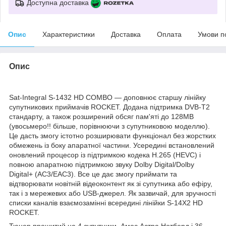
Доступна доставка
Опис
Характеристики
Доставка
Оплата
Умови п
Опис
Sat-Integral S-1432 HD COMBO — доповнює старшу лінійку
супутникових приймачів ROCKET. Додана підтримка DVB-T2
стандарту, а також розширений обсяг пам'яті до 128MB
(увосьмеро!! більше, порівнюючи з супутниковою моделлю).
Це дасть змогу істотно розширювати функціонал без жорстких
обмежень із боку апаратної частини. Усередині встановлений
оновлений процесор із підтримкою кодека H.265 (HEVC) і
повною апаратною підтримкою звуку Dolby Digital/Dolby
Digital+ (AC3/EAC3). Все це дає змогу приймати та
відтворювати новітній відеоконтент як зі супутника або ефіру,
так і з мережевих або USB-джерел. Як зазвичай, для зручності
списки каналів взаємозамінні всередині лінійки S-14X2 HD
ROCKET.
Тюнер прошитий на 4 супутники Амос Астра Нотберд і 36