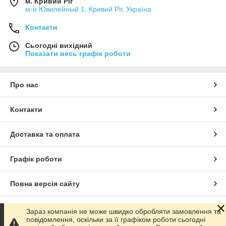
м. Кривий Ріг
м-н Ювилейный 1, Кривий Ріг, Україна
Контакти
Сьогодні вихідний
Показати весь графік роботи
Про нас
Контакти
Доставка та оплата
Графік роботи
Повна версія сайту
Сайт створено на маркетплейсі
Prom.ua
Зараз компанія не може швидко обробляти замовлення та
повідомлення, оскільки за її графіком роботи сьогодні