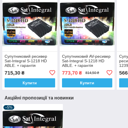
Супутниковий ресивер
Супутниковий AV-ресивер
Супу
Sat-Integral S-1218 HD
Sat-Integral S-1218 HD
реси
ABLE. + гарантія
ABLE. + гарантія
1239
715,30
773,70
566
₴
₴
814,50 ₴
Купити
Купити
Акційні пропозиції та новинки
–5%