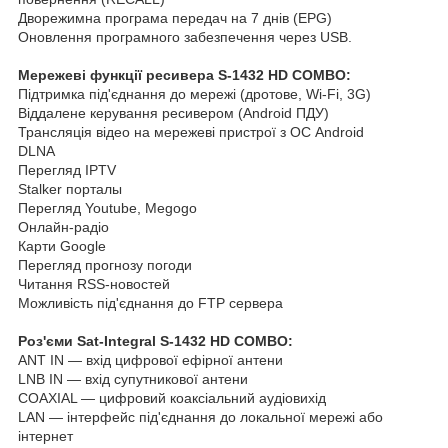
Дворежимна програма передач на 7 днів (EPG)
Оновлення програмного забезпечення через USB.
Мережеві функції ресивера S-1432 HD COMBO:
Підтримка під'єднання до мережі (дротове, Wi-Fi, 3G)
Віддалене керування ресивером (Android ПДУ)
Трансляція відео на мережеві пристрої з ОС Android
DLNA
Перегляд IPTV
Stalker порталы
Перегляд Youtube, Megogo
Онлайн-радіо
Карти Google
Перегляд прогнозу погоди
Читання RSS-новостей
Можливість під'єднання до FTP сервера
Роз'єми Sat-Integral S-1432 HD COMBO:
ANT IN — вхід цифрової ефірної антени
LNB IN — вхід супутникової антени
COAXIAL — цифровий коаксіальний аудіовихід
LAN — інтерфейс під'єднання до локальної мережі або
інтернет