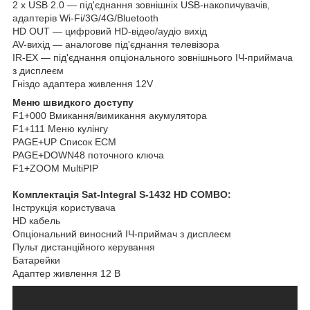
2 x USB 2.0 — під'єднання зовнішніх USB-накопичувачів,
адаптерів Wi-Fi/3G/4G/Bluetooth
HD OUT — цифровий HD-відео/аудіо вихід
AV-вихід — аналогове під'єднання телевізора
IR-EX — під'єднання опціонального зовнішнього ІЧ-приймача
з дисплеєм
Гніздо адаптера живлення 12V
Меню швидкого доступу
F1+000 Вмикання/вимикання акумулятора
F1+111 Меню кулінгу
PAGE+UP Список ECM
PAGE+DOWN48 поточного ключа
F1+ZOOM MultiPIP
Комплектація Sat-Integral S-1432 HD COMBO:
Інструкція користувача
HD кабель
Опціональний виносний ІЧ-приймач з дисплеєм
Пульт дистанційного керування
Батарейки
Адаптер живлення 12 В