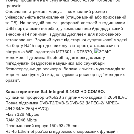
градусів
Оновлення отримав і корпус — компактний розмір і
універсальність встановлення (стаціонарний або прихований
за ТВ). На передній панелі цифровий дисплей із годинником і
USB-порт, а якщо потрібно, у комплекті вже йде додатковий
виносний ІЧ приймач із другим дисплеєм для прихованого
встановлення. Зручний пульт від старшої супутникової моделі.
На борту RJ45 порт для виходу в інтернет, а також звична
підтримка WiFi адаптерів MT7601 + RT5370,
3G/4G
модемов. Підтримка Bluetooth адаптерів дає змогу
під'єднувати бездротові навушники або саундбари
безпосередньо до ресивера. Велика кількість мультимедіа та
мережевих функцій вигідно відрізняє ресивер від "молодших
братів".
Характеристики Sat-Integral S-1432 HD COMBO:
Сучасний процесор GX6628 з підтримкою кодека H.265/HEVC
Повна підтримка DVB-T2/DVB-S/DVB-S2 (MPEG-2/ MPEG-
4/H.264/H.265(HEVC))
Flash 128 Mbytes
RAM 2048 Mbits
Пластмасовий корпус 150x93x25 mm
RJ-45 Ethernet роз'єм із підтримкою мережевих функцій і