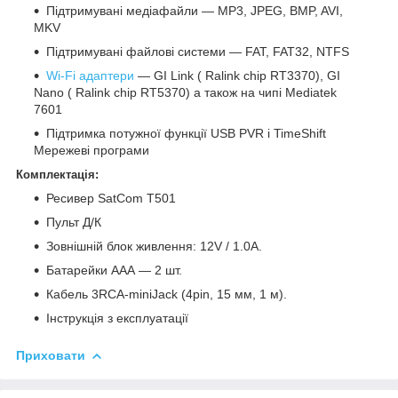
Підтримувані медіафайли — MP3, JPEG, BMP, AVI,
MKV
Підтримувані файлові системи — FAT, FAT32, NTFS
Wi-Fi адаптери
— GI Link ( Ralink chip RT3370), GI
Nano ( Ralink chip RT5370) а також на чипі Mediatek
7601
Підтримка потужної функції USB PVR і TimeShift
Мережеві програми
Комплектація:
Ресивер SatCom T501
Пульт Д/К
Зовнішній блок живлення: 12V / 1.0A.
Батарейки ААА — 2 шт.
Кабель 3RCA-miniJack (4pin, 15 мм, 1 м).
Інструкція з експлуатації
Приховати