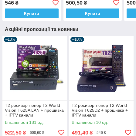
546
500,50
500
₴
₴
Купити
Купити
Акційні пропозиції та новинки
–13%
–10%
Т2 ресивер тюнер T2 World
Т2 ресивер тюнер T2 World
Vision T625A LAN + прошивка
Vision T625D2 + прошивка +
+ IPTV канали
IPTV канали
В наявності 181 од.
В наявності 10 од.
522,50
491,40
₴
₴
600,60 ₴
546 ₴