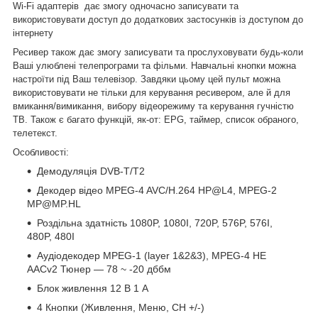
Wi-Fi адаптерів дає змогу одночасно записувати та
використовувати доступ до додаткових застосунків із доступом до
інтернету
Ресивер також дає змогу записувати та прослуховувати будь-коли
Ваші улюблені телепрограми та фільми. Навчальні кнопки можна
настроїти під Ваш телевізор. Завдяки цьому цей пульт можна
використовувати не тільки для керування ресивером, але й для
вмикання/вимикання, вибору відеорежиму та керування гучністю
ТВ. Також є багато функцій, як-от: EPG, таймер, список обраного,
телетекст.
Особливості:
Демодуляція DVB-T/T2
Декодер відео MPEG-4 AVC/H.264 HP@L4, MPEG-2
MP@MP.HL
Роздільна здатність 1080P, 1080I, 720P, 576P, 576I,
480P, 480I
Аудіодекодер MPEG-1 (layer 1&2&3), MPEG-4 HE
AACv2 Тюнер — 78 ~ -20 дббм
Блок живлення 12 В 1 А
4 Кнопки (Живлення, Меню, CH +/-)