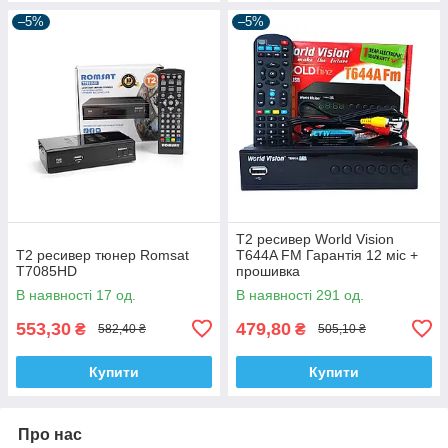
–5%
–5%
Т2 ресивер World Vision
Т2 ресивер тюнер Romsat
T644A FM Гарантія 12 міс +
T7085HD
прошивка
В наявності 17 од.
В наявності 291 од.
553,30
479,80
₴
₴
582,40 ₴
505,10 ₴
Купити
Купити
Про нас