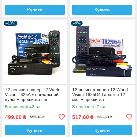
Купити
Купити
–10%
–9%
Т2 ресивер тюнер T2 World
Т2 ресивер тюнер T2 World
Vision T625A + навчальний
Vision T625D4 Гарантія 12
пульт + прошивка під
міс. + прошивка
інтернет
В наявності 42 од.
В наявності 7 од.
499,60
517,60
₴
₴
555,10 ₴
568,80 ₴
Купити
Купити