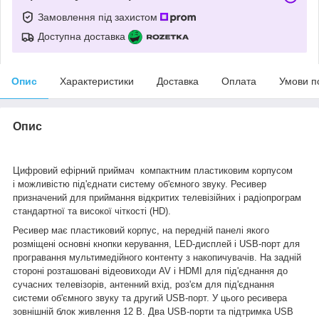
Замовлення під захистом
Доступна доставка
Опис
Характеристики
Доставка
Оплата
Умови п
Опис
Цифровий ефірний приймач компактним пластиковим корпусом
і можливістю під'єднати систему об'ємного звуку. Ресивер
призначений для приймання відкритих телевізійних і радіопрограм
стандартної та високої чіткості (HD).
Ресивер має пластиковий корпус, на передній панелі якого
розміщені основні кнопки керування, LED-дисплей і USB-порт для
програвання мультимедійного контенту з накопичувачів. На задній
стороні розташовані відеовиходи AV і HDMI для під'єднання до
сучасних телевізорів, антенний вхід, роз'єм для під'єднання
системи об'ємного звуку та другий USB-порт. У цього ресивера
зовнішній блок живлення 12 В. Два USB-порти та підтримка USB