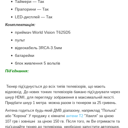
Таймери — Так
Прапорини — Так
LED-дисплей — Так
Комплектація:
приймач World Vision T625D5
пульт
відеокабель 3RCA-3.5мм
батарейки
блок живлення 5 вольтів
Під'єднання:
Тюнер під'єднується до всіх типів телевізорів, що мають
відеовхід. До нових тонких телевізорів бажано під'єднувати через
шнур HDMI, для перегляду зображення в максимальній якості.
Придбати шнур 1 метра можна разом із тюнером за 25 гривень.
Антена годиться будь-який ДМВ діапазону, наприклад "Полька"
або "Корона" У продажу є кімнатні
антени Т2
"Хвиля" за ціною
107 грв і зовнішні за ціною 150 гв. Після того, як Ви отримаєте та
під'єднайте тюнер до телевізора, необхідно запустити автопошук,