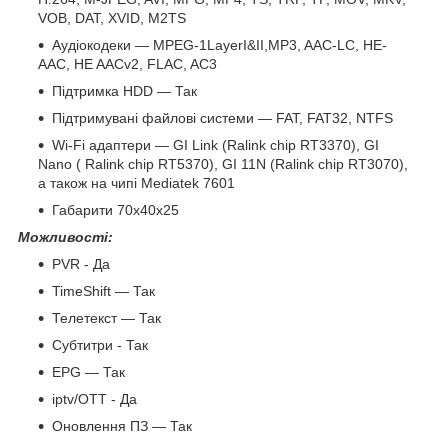
VOB, DAT, XVID, M2TS
Аудіокодеки — MPEG-1LayerI&II,MP3, AAC-LC, HE-
AAC, HE AACv2, FLAC, AC3
Підтримка HDD — Так
Підтримувані файлові системи — FAT, FAT32, NTFS
Wi-Fi адаптери — GI Link (Ralink chip RT3370), GI
Nano ( Ralink chip RT5370), GI 11N (Ralink chip RT3070),
а також на чипі Mediatek 7601
Габарити 70x40x25
Можливості:
PVR - Да
TimeShift — Так
Телетекст — Так
Субтитри - Так
EPG — Так
iptv/OTT - Да
Оновлення ПЗ — Так