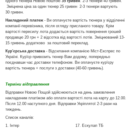
одного тюнера Новою поштою
35 гривен
. 2-3 тюнери 40 гривен.
Зміцнена ціна за один тюнер 25 гривен 2-3 тюнери вартують
30 гривен.
Накладений платеж
- Ви оплачуєте вартість тюнера у відділенні
компанії-перевізника, після огляду присланого товару. Крім
вартості пересилу лота додається вартість повернення грошей
продавцю 20 грн + 2 відсотка від вартості лотів. Зміцнюваний 13-
15 гривень додатково за поштовий переклад.
Кур'єрська доставка
- Відсилання компанією Міст-Експрес по
Україні. Кур'єр привозить тюнер Вам додому, попередньо
поєднавши час доставки телефоном. Ви оплачуєте кур'єру
вартість тюнера + послуги з доставки (40-60 гривень).
Терміни відправлення
Відправки Новою Пощой здійснюються на день замовлення
накладеним платіжом або оплати вартості лота на карту до 12.00.
Після 12.00 наступного дня. Відправки Укріплятої 2-3 рази на
тиждень.
Список каналів:
1. Інтер 17. Ескулап ТБ