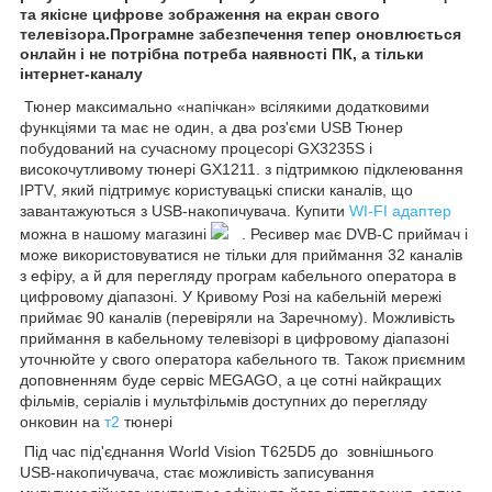
та якісне цифрове зображення на екран свого
телевізора.Програмне забезпечення тепер оновлюється
онлайн і не потрібна потреба наявності ПК, а тільки
інтернет-каналу
Тюнер максимально «напічкан» всілякими додатковими
функціями та має не один, а два роз'єми USB Тюнер
побудований на сучасному процесорі GX3235S і
високочутливому тюнері GX1211. з підтримкою підклеювання
IPTV, який підтримує користувацькі списки каналів, що
завантажуються з USB-накопичувача. Купити
WI-FI адаптер
можна в нашому магазині
. Ресивер має DVB-C приймач і
може використовуватися не тільки для приймання 32 каналів
з ефіру, а й для перегляду програм кабельного оператора в
цифровому діапазоні. У Кривому Розі на кабельній мережі
приймає 90 каналів (перевіряли на Заречному). Можливість
приймання в кабельному телевізорі в цифровому діапазоні
уточнюйте у свого оператора кабельного тв. Також приємним
доповненням буде сервіс MEGAGO, а це сотні найкращих
фільмів, серіалів і мультфільмів доступних до перегляду
онковин на
т2
тюнері
Під час під'єднання World Vision T625D5 до зовнішнього
USB-накопичувача, стає можливість записування