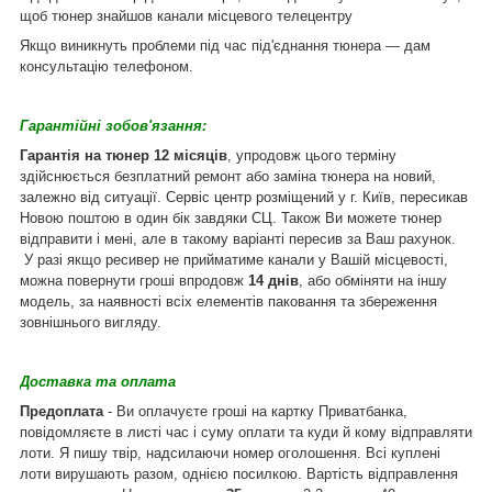
щоб тюнер знайшов канали місцевого телецентру
Якщо виникнуть проблеми під час під'єднання тюнера — дам
консультацію телефоном.
Гарантійні зобов'язання:
Гарантія на тюнер 12 місяців
, упродовж цього терміну
здійснюється безплатний ремонт або заміна тюнера на новий,
залежно від ситуації. Сервіс центр розміщений у г. Київ, пересикав
Новою поштою в один бік завдяки СЦ. Також Ви можете тюнер
відправити і мені, але в такому варіанті пересив за Ваш рахунок.
У разі якщо ресивер не прийматиме канали у Вашій місцевості,
можна повернути гроші впродовж
14 днів
, або обміняти на іншу
модель, за наявності всіх елементів паковання та збереження
зовнішнього вигляду.
Доставка та оплата
Предоплата
- Ви оплачуєте гроші на картку Приватбанка,
повідомляєте в листі час і суму оплати та куди й кому відправляти
лоти. Я пишу твір, надсилаючи номер оголошення. Всі куплені
лоти вирушають разом, однією посилкою. Вартість відправлення