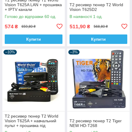
Vision T625A LAN + прошивка
Т2 ресивер тюнер T2 World
+ IPTV канали
Vision T625D2
Готово до відправки 60 од.
В наявності 1 од.
574
511,90
₴
₴
659,80 ₴
568,80 ₴
Купити
Купити
–10%
–3%
Т2 ресивер тюнер T2 World
Vision T625A + навчальний
Т2 ресивер тюнер T2 Tiger
пульт + прошивка під
NEW HD-T268
інтернет