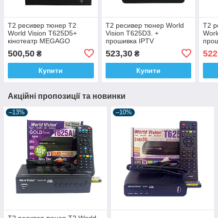
Т2 ресивер тюнер T2
Т2 ресивер тюнер World
Т2 р
World Vision T625D5+
Vision T625D3. +
Worl
кінотеатр MEGAGO
прошивка IPTV
прош
Гарантія 12 міс.
500,50
523,30
522
₴
₴
Купити
Купити
Акційні пропозиції та новинки
–13%
–10%
Т2 ресивер тюнер T2 World