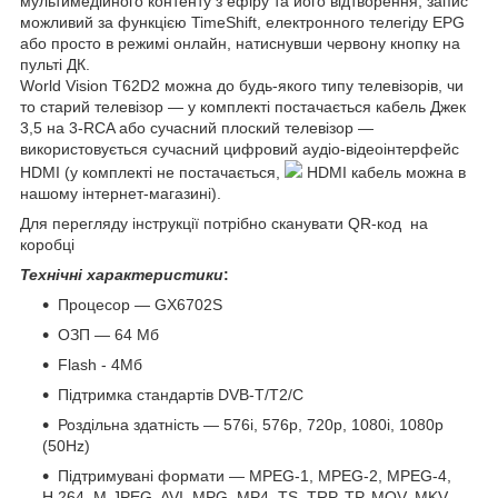
мультимедійного контенту з ефіру та його відтворення, запис
можливий за функцією TimeShift, електронного телегіду EPG
або просто в режимі онлайн, натиснувши червону кнопку на
пульті ДК.
World Vision T62D2 можна до будь-якого типу телевізорів, чи
то старий телевізор — у комплекті постачається кабель Джек
3,5 на 3-RCA або сучасний плоский телевізор —
використовується сучасний цифровий аудіо-відеоінтерфейс
HDMI (у комплекті не постачається,
HDMI кабель можна в
нашому інтернет-магазині).
Для перегляду інструкції потрібно сканувати QR-код на
коробці
Технічні характеристики
:
Процесор — GX6702S
ОЗП — 64 Мб
Flash - 4Мб
Підтримка стандартів DVB-T/T2/C
Роздільна здатність — 576i, 576p, 720p, 1080i, 1080p
(50Hz)
Підтримувані формати — MPEG-1, MPEG-2, MPEG-4,
H.264, M-JPEG, AVI, MPG, MP4, TS, TRP, TP, MOV, MKV,