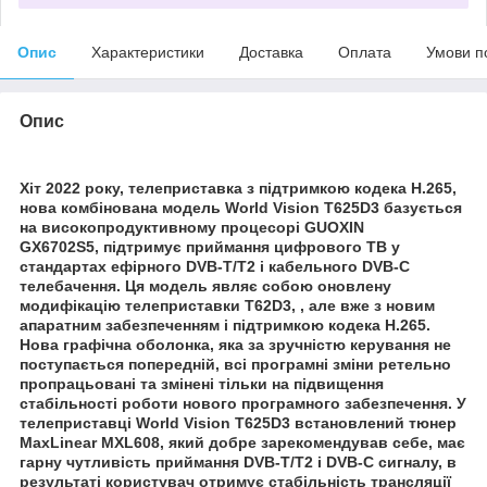
Опис
Характеристики
Доставка
Оплата
Умови п
Опис
Хіт 2022 року, телеприставка з підтримкою кодека H.265,
нова комбінована модель World Vision T625D3 базується
на високопродуктивному процесорі GUOXIN
GX6702S5, підтримує приймання цифрового ТВ у
стандартах ефірного DVB-T/T2 і кабельного DVB-C
телебачення. Ця модель являє собою оновлену
модифікацію телеприставки T62D3, , але вже з новим
апаратним забезпеченням і підтримкою кодека H.265.
Нова графічна оболонка, яка за зручністю керування не
поступається попередній, всі програмні зміни ретельно
пропрацьовані та змінені тільки на підвищення
стабільності роботи нового програмного забезпечення. У
телеприставці World Vision T625D3 встановлений тюнер
MaxLinear MXL608, який добре зарекомендував себе, має
гарну чутливість приймання DVB-T/T2 і DVB-C сигналу, в
результаті користувач отримує стабільність трансляції