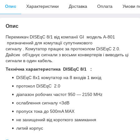
Опис
Характеристики
Доставка
Оплата
Умови п
Опис
Перемикач DISEqC 8/1 від компанії GI модель A-801
призначений для комутації супутникового
сигналу . Комутатор працює за протоколом DiSEqC 2.0.
Дайсик об'єднує сигнали з восьми конвертерів і виводить ці
сигнали в один кабель.
Технічна характеристика
DISEqC 8/1 :
DiSEqC 8x1 комутатор на 8 входів 1 вихід
протокол DiSEqC 2.0
діапазон робочих частот 950 — 2150 MHz
ослаблення сигналу <3dB
пропуск тока до 500mA MAX
не захищений від короткого замикання
литий корпус