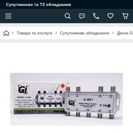
Супутникове та Т2 обладнання
Товари та послуги
Супутникове обладнання
Дисек G