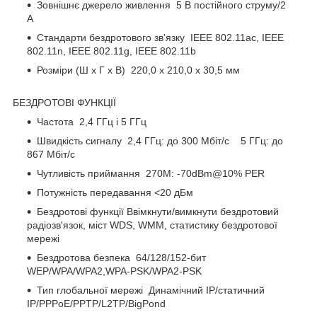
Зовнішнє джерело живлення 5 В постійного струму/2
А
Стандарти бездротового зв'язку IEEE 802.11ac, IEEE
802.11n, IEEE 802.11g, IEEE 802.11b
Розміри (Ш х Г х В) 220,0 х 210,0 х 30,5 мм
БЕЗДРОТОВІ ФУНКЦІЇ
Частота 2,4 ГГц і 5 ГГц
Швидкість сигналу 2,4 ГГц: до 300 Мбіт/с 5 ГГц: до
867 Мбіт/с
Чутливість приймання 270M: -70dBm@10% PER
Потужність передавання <20 дБм
Бездротові функції Ввімкнути/вимкнути бездротовий
радіозв'язок, міст WDS, WMM, статистику бездротової
мережі
Бездротова безпека 64/128/152-бит
WEP/WPA/WPA2,WPA-PSK/WPA2-PSK
Тип глобальної мережі Динамічний IP/статичний
IP/PPPoE/PPTP/L2TP/BigPond