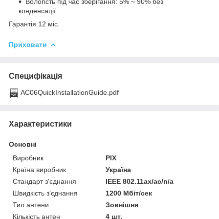
Вологість під час зберігання: 5% ~ 90% без
конденсації
Гарантія 12 міс.
Приховати
Специфікація
AC06QuickInstallationGuide.pdf
Характеристики
Основні
Виробник
PIX
Країна виробник
Україна
Стандарт з'єднання
IEEE 802.11ax/ac/n/a
Швидкість з'єднання
1200 Мбіт/сек
Тип антени
Зовнішня
Кількість антен
4 шт.