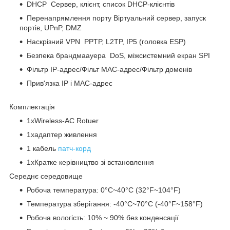
DHCP Сервер, клієнт, список DHCP-клієнтів
Перенапрямлення порту Віртуальний сервер, запуск
портів, UPnP, DMZ
Наскрізний VPN PPTP, L2TP, IP5 (головка ESP)
Безпека брандмаауера DoS, міжсистемний екран SPI
Фільтр IP-адрес/Фільт MAC-адрес/Фільтр доменів
Прив'язка IP і MAC-адрес
Комплектація
1xWireless-AC Rotuer
1xадаптер живлення
1 кабель
патч-корд
1xКратке керівництво зі встановлення
Середнє середовище
Робоча температура: 0°C~40°C (32°F~104°F)
Температура зберігання: -40°C~70°C (-40°F~158°F)
Робоча вологість: 10% ~ 90% без конденсації