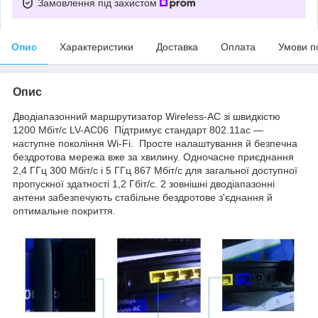
Замовлення під захистом
Опис
Характеристики
Доставка
Оплата
Умови п
Опис
Дводіапазонний маршрутизатор Wireless-AC зі швидкістю
1200 Мбіт/с LV-AC06 Підтримує стандарт 802.11ac —
наступне покоління Wi-Fi. Просте налаштування й безпечна
бездротова мережа вже за хвилину. Одночасне приєднання
2,4 ГГц 300 Мбіт/с і 5 ГГц 867 Мбіт/с для загальної доступної
пропускної здатності 1,2 Гбіт/с. 2 зовнішні дводіапазонні
антени забезпечують стабільне бездротове з'єднання й
оптимальне покриття.