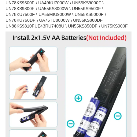
UN78KS9500F \ UA49KU7000W \ UN55KS9000F \
UN78KS9800F \ UA55KS8000W \ UN55KS9500F \
UN78KU7500F \ UA55MIU9000W \ UN55KS8000F \
UN78KU750DF \ UA75TU8000W \ UN55KS800DF
UN88KS9810FUE43RU7408U \ UN55KS850DF \ UN75KS900F