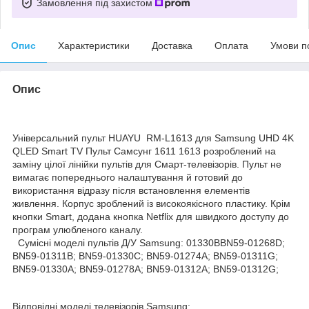
Замовлення під захистом
Опис
Характеристики
Доставка
Оплата
Умови п
Опис
Універсальний пульт HUAYU RM-L1613 для Samsung UHD 4K
QLED Smart TV Пульт Самсунг 1611 1613 розроблений на
заміну цілої лінійки пультів для Смарт-телевізорів. Пульт не
вимагає попереднього налаштування й готовий до
використання відразу після встановлення елементів
живлення. Корпус зроблений із високоякісного пластику. Крім
кнопки Smart, додана кнопка Netflix для швидкого доступу до
програм улюбленого каналу.
Сумісні моделі пультів Д/У Samsung: 01330BBN59-01268D;
BN59-01311B; BN59-01330C; BN59-01274A; BN59-01311G;
BN59-01330A; BN59-01278A; BN59-01312A; BN59-01312G;
Відповідні моделі телевізорів Samsung: