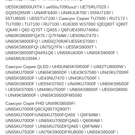
UE55KS8500UXTK \ ue65tu7090uxzt \ UE75RU7025 \
GQ55Q950R \ UN40F6400 \ UN48JU6700 \ 55NU7100 \
55TU8505 \ UE55TU7100 \ Самсунг Серия TU7000 \ RU7172 \
TU7090 \ TU7100 \ RU7100 \ KU6300 \KS7000 \QEQ80T \Q80T
\Q64R \ Q60 \Q70T / QA55 / Q6FUE43RU7406U
UN60KS8000FQA75 / Q7FNAW / UE50NU7470 \
UN60KS800DFQ \ UN55Q70RAFUE55KS7000 \
UN65KS8000FQ\ UN75Q7FN \ UE55KS9000T \
UN65KS8500FQN491Q6 \ UN55KU6300 \ UN65KS9000F \
UA65MU61004K /
Самсунг Серия QLED / UHDUN65KS9500F \ UA82TU8000W \
UN40KU7000F \ UN65KS800DF \ UE43KS7580 \ UN43KU7000F
UN65KS850DF \ UE43NU7470 \ UN43KU7500F \
UN65KS900DF \ UE55KS7002 \ UN49KU7000F \ UN65KS950DF
\ UE55KS7005 \ UN49KU7500F \ UN65KS9800F \ UE55KS8000
\ UN49KS8000F \ UN65KS9500FM5580
Самсунг Серія FHD UN49KS8500F/
UN65KU7000FQ8CIQ95TIQ900T/
UN55KU7000F/UN65KU7500FQA55 \ Q6FNAW \
UN55KU700DF \ UN65KU700DFQA65 \ Q60RAW \
UN55KU7500F \ UN65KU750DFQA65 \ Q8FNAW \
UN55KU750DF \ UN75KS900DFRU8000 \ UN55KS8500F \