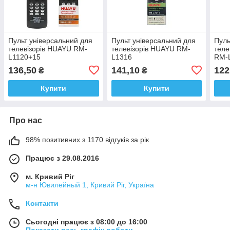
Пульт універсальний для
Пульт універсальний для
Пуль
телевізорів HUAYU RM-
телевізорів HUAYU RM-
теле
L1120+15
L1316
RM-
136,50
141,10
122
₴
₴
Купити
Купити
Про нас
98% позитивних з 1170 відгуків за рік
Працює з 29.08.2016
м. Кривий Ріг
м-н Ювилейный 1, Кривий Ріг, Україна
Контакти
Сьогодні працює з 08:00 до 16:00
Показати весь графік роботи