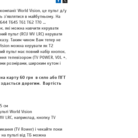
компанії World Vision, це пульт д/у
ть з'являтися в майбутньому. На
T644 T645 Т61 T62 T70
…
ок, які можна навчити керувати
ний пульт (RCU WV LRC) керувати
оказу. Таким чином Вам тепер не
Vision можна керувати як Т2
ний пульт має повний набір кнопок,
ання телевізором (TV POWER, VOL +,
ими розмірами, широким кутом і
на карту 60 грн в село або ПГТ
ув здасться дорогим. Вартість
5 см
льті World Vision
WV LRC, наприклад, кнопку TV
икання (ТV Rower) і чекайте поки
у на пульті від ТБ можна