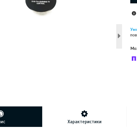
пов
У к
буд
пис
Характеристики