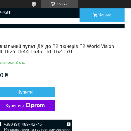
Кошик
V-SAT
Кошик
вчальний пульт ДУ до Т2 тюнерів T2 World Vision
4 T625 T644 T645 Т61 T62 T70
аявності 2 од.
0 ₴
Купити
Купити з
+380 (97) 469-42-45
Медиапллери та гуртові замовлення