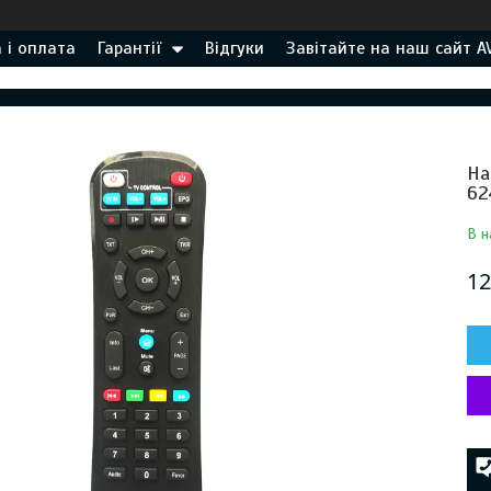
 і оплата
Гарантії
Відгуки
Завітайте на наш сайт A
На
62
В н
12