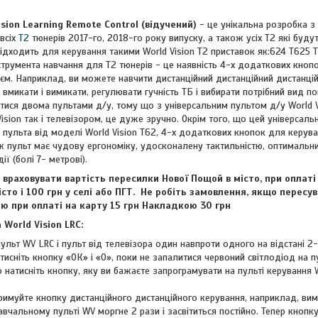
sion Learning Remote Control (відучений)
- це унікальна розробка з 
всіх
Т2
тюнерів 2017-го, 2018-го року випуску, а також усіх Т2 які буду
ідходить для керування такими World Vision T2 приставок як:624 T625 
нструмента навчання для Т2 тюнерів - це наявність 4-х додаткових кноп
єм. Наприклад, ви можете навчити дистанційний дистанційний дистанцій
 вмикати і вимикати, регулювати гучність ТБ і вибирати потрібний вид п
тися двома пультами д/у, тому що з універсальним пультом д/у World 
ision так і телевізором, це дуже зручно. Окрім того, що цей універсаль
о пульта від моделі World Vision T62, 4-х додаткових кнопок для керув
ож пульт має чудову ергономіку, удосконалену тактильністю, оптимальн
ї (болі 7- метрові).
враховувати вартість пересилки Нової Пощой в місто, при оплаті 
істо і 100 грн у селі або ПГТ. Не робіть замовлення, якщо перес
ю при оплаті на карту 15 грн Накладкою 30 грн
World Vision LRC:
льт WV LRC і пульт від телевізора один навпроти одного на відстані 2-
исніть кнопку «ОК» і «0», поки не запалитися червоний світлодіод на пу
 натисніть кнопку, яку ви бажаєте запрограмувати на пульті керування 
тримуйте кнопку дистанційного дистанційного керування, наприклад, вим
авчальному пульті WV моргне 2 рази і засвітиться постійно. Тепер кнопк