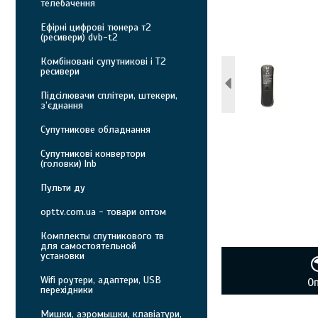
телебачення
Ефірні цифрові тюнера т2
(ресивери) dvb-t2
Комбіновані супутникові і Т2
ресивери
Підсілювачи сплітери, штекери,
з’єднання
Супутникове обладнання
Супутникові конвертори
(головки) lnb
Пульти ду
opttv.com.ua - товари оптом
Комплекты спутникового тв
для самостоятельной
установки
Wifi роутери, адаптери, USB
О
перехідники
Мишки, аэромышки, клавіатури,