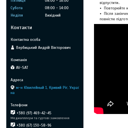
Пʼятниця
08:00
16:00
відпустити..
Субота
08:00
14:00
Повторюйте н
Після закінче
Неділя
Вихідний
повністю підгот
Контакти
Вербицький Андрій Вікторович
AV-SAT
м-н Ювилейный 1, Кривий Ріг, Украї
на
+380 (97) 469-42-45
Медиапллери та гуртові замовлення
+380 (67) 130-58-96