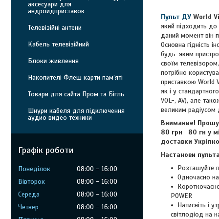
аксесуари для
андроидприставок
Пульт ДУ
World Vi
який підходить до 
Телевізійні антени
даний момент він п
Кабель телевізійний
Основна гідність і
будь-яким пристро
Блоки живлення
своїм телевізором,
потрібно користува
Накопителі Флеш карти пам’яті
приставкою World V
як і у стандартног
Товари для сайта Пром та Бігль
VOL-, AV), але так
великим радіусом ді
Шнури кабеля для підключення
аудио видео техники
Внимание! Прошу 
80 грн 80 гн у м
доставки Укріпко
Графік роботи
Настанови пульта 
Розташуйте пу
Понеділок
08:00
16:00
Одночасно нат
Вівторок
08:00
16:00
Короткочасно
Середа
08:00
16:00
POWER
Натисніть і у
Четвер
08:00
16:00
світлодіод на н