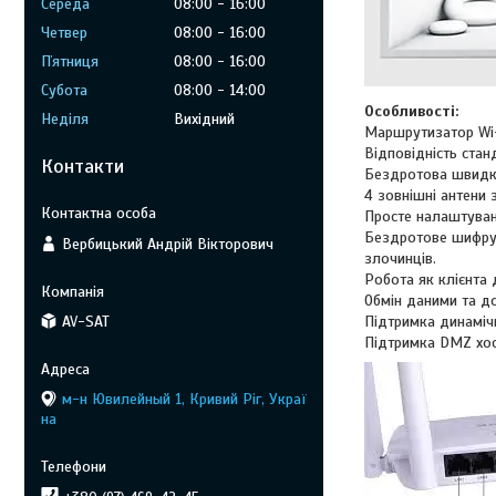
Середа
08:00
16:00
Четвер
08:00
16:00
Пʼятниця
08:00
16:00
Субота
08:00
14:00
Особливості:
Неділя
Вихідний
Маршрутизатор Wi-
Відповідність стан
Контакти
Бездротова швидкі
4 зовнішні антени 
Просте налаштуван
Бездротове шифрув
Вербицький Андрій Вікторович
злочинців.
Робота як клієнта 
Обмін даними та до
Підтримка динаміч
AV-SAT
Підтримка DMZ хос
м-н Ювилейный 1, Кривий Ріг, Украї
на