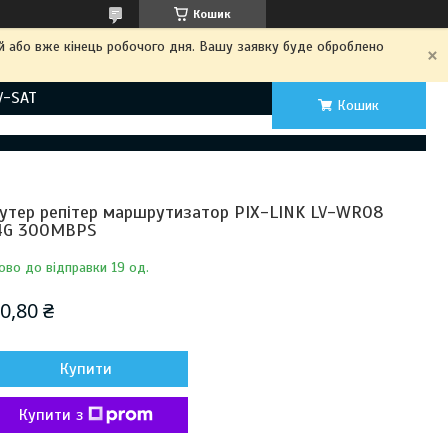
Кошик
ий або вже кінець робочого дня. Вашу заявку буде оброблено
V-SAT
Кошик
утер репітер маршрутизатор PIX-LINK LV-WR08
4G 300MBPS
ово до відправки 19 од.
0,80 ₴
Купити
Купити з