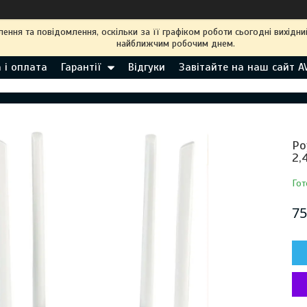
ння та повідомлення, оскільки за її графіком роботи сьогодні вихідн
найближчим робочим днем.
 і оплата
Гарантії
Відгуки
Завітайте на наш сайт A
Ро
2,
Гот
75