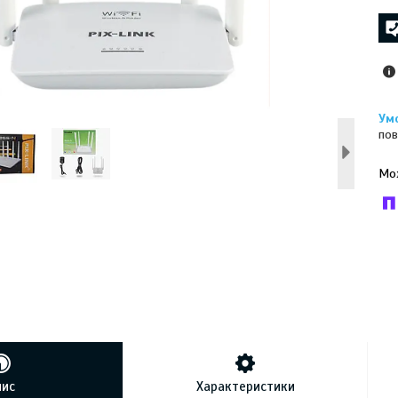
пов
У к
буд
пис
Характеристики