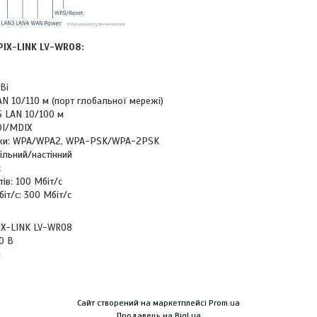
IX-LINK LV-WR08:
Bi
N 10/110 м (порт глобальної мережі)
5 LAN 10/100 м
DI/MDIX
еки: WPA/WPA2, WPA-PSK/WPA-2PSK
ільний/настінний
є
ів: 100 Мбіт/с
біт/с: 300 Мбіт/с
X-LINK LV-WR08
0 В
я
Сайт створений на маркетплейсі
Prom.ua
Продавець на Bigl.ua