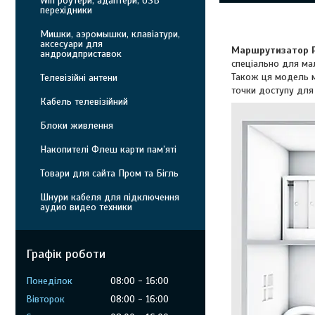
Wifi роутери, адаптери, USB
перехідники
Мишки, аэромышки, клавіатури,
аксесуари для
Маршрутизатор P
андроидприставок
спеціально для мал
Також ця модель м
Телевізійні антени
точки доступу для 
Кабель телевізійний
Блоки живлення
Накопителі Флеш карти пам’яті
Товари для сайта Пром та Бігль
Шнури кабеля для підключення
аудио видео техники
Графік роботи
Понеділок
08:00
16:00
Вівторок
08:00
16:00