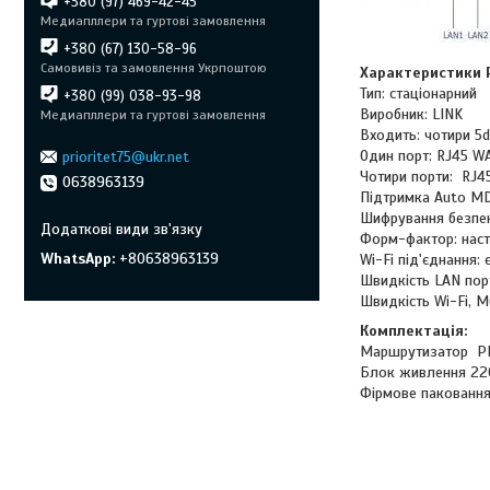
+380 (97) 469-42-45
Медиапллери та гуртові замовлення
+380 (67) 130-58-96
Самовивіз та замовлення Укрпоштою
Характеристики P
Тип: стаціонарний
+380 (99) 038-93-98
Виробник: LINK
Медиапллери та гуртові замовлення
Входить: чотири 5d
Один порт: RJ45 WA
prioritet75@ukr.net
Чотири порти: RJ4
0638963139
Підтримка Auto M
Шифрування безп
Форм-фактор: наст
WhatsApp
+80638963139
Wi-Fi під'єднання: 
Швидкість LAN порт
Швидкість Wi-Fi, М
Комплектація:
Маршрутизатор PI
Блок живлення 22
Фірмове пакованн