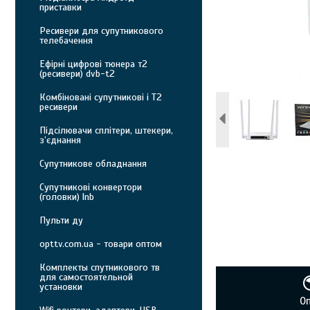
приставки
Ресивери для супутникового
телебачення
Ефірні цифрові тюнера т2
(ресивери) dvb-t2
Комбіновані супутникові і Т2
ресивери
Підсілювачи сплітери, штекери,
з’єднання
Супутникове обладнання
Супутникові конвертори
(головки) lnb
Пульти ду
opttv.com.ua - товари оптом
Комплекты спутникового тв
для самостоятельной
установки
О