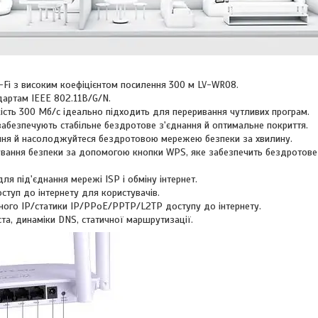
Fi з високим коефіцієнтом посилення 300 м LV-WR08.
дартам IEEE 802.11B/G/N.
сть 300 Мб/с ідеально підходить для переривання чутливих програм.
забезпечують стабільне бездротове з'єднання й оптимальне покриття.
ня й насолоджуйтеся бездротовою мережею безпеки за хвилину.
ання безпеки за допомогою кнопки WPS, яке забезпечить бездротове з
для під'єднання мережі ISP і обміну інтернет.
ступ до інтернету для користувачів.
ного IP/статики IP/PPoE/PPTP/L2TP доступу до інтернету.
та, динаміки DNS, статичної маршрутизації.