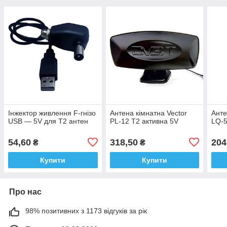
Інжектор живлення F-гнізо
Антена кімнатна Vector
Анте
USB — 5V для Т2 антен
PL-12 T2 активна 5V
LQ-
54,60
318,50
204
₴
₴
Купити
Купити
Про нас
98% позитивних з 1173 відгуків за рік