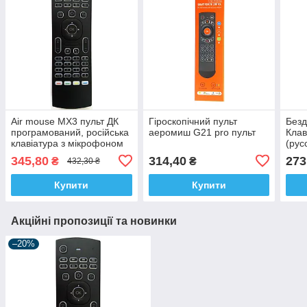
Air mouse MX3 пульт ДК
Гіроскопічний пульт
Безд
програмований, російська
аеромиш G21 pro пульт
Клав
клавіатура з мікрофоном
(рус
підс
345,80
314,40
273
₴
₴
432,30 ₴
Купити
Купити
Акційні пропозиції та новинки
–20%