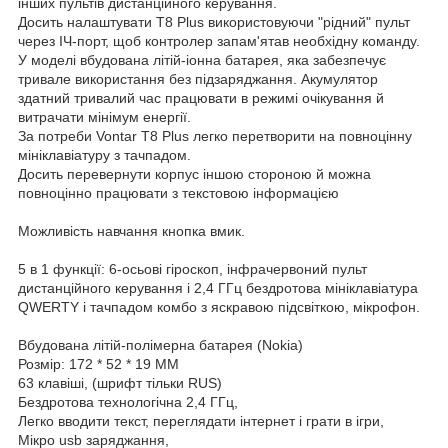
інших пультів дистанційного керування.
Досить налаштувати Т8 Рlus використовуючи "рідний" пульт
через ІЧ-порт, щоб контролер запам'ятав необхідну команду.
У моделі вбудована літій-іонна батарея, яка забезпечує
тривале використання без підзаряджання. Акумулятор
здатний тривалий час працювати в режимі очікування й
витрачати мінімум енергії.
За потреби Vontar Т8 Рlus легко перетворити на повноцінну
мініклавіатуру з тачпадом.
Досить перевернути корпус іншою стороною й можна
повноцінно працювати з текстовою інформацією
Можливість навчання кнопка вмик.
5 в 1 функції: 6-осьові гіроскоп, інфрачервоний пульт
дистанційного керування і 2,4 ГГц бездротова мініклавіатура
QWERTY і тачпадом комбо з яскравою підсвіткою, мікрофон.
Вбудована літій-полімерна батарея (Nokia)
Розмір: 172 * 52 * 19 MM
63 клавіші, (шрифт тільки RUS)
Бездротова технологічна 2,4 ГГц,
Легко вводити текст, переглядати інтернет і грати в ігри,
Мікро usb заряджання,