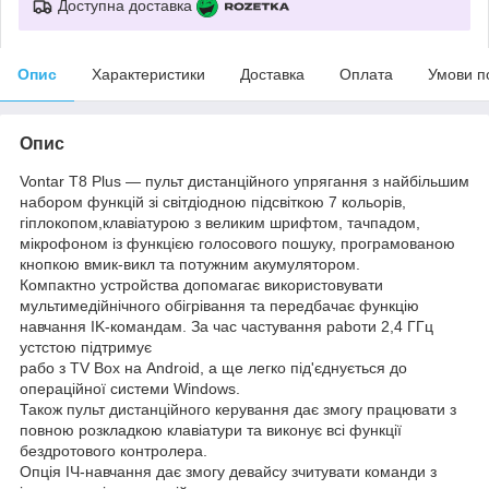
Доступна доставка
Опис
Характеристики
Доставка
Оплата
Умови п
Опис
Vontаr Т8 Рlus — пульт дистанційного упрягання з найбільшим
набором функцій зі cвітдіодною підсвіткою 7 кольорів,
гіплокопом,клавіатурою з великим шрифтом, тaчпадом,
мікрофоном із функцією голосового пошуку, програмованою
кнопкою вмик-викл та потужним акумулятором.
Компактно уcтpoйства допомагає використовувати
мультимедійнічного обігрівання та передбачає функцію
навчання ІK-командам. За час частування paboти 2,4 ГГц
устстою підтримує
pабо з ТV Вох на Android, а ще легко під'єднується до
операційної системи Windows.
Також пульт дистанційного керування дає змогу працювати з
повною розкладкою клавіатури та виконує всі функції
бездротового контролера.
Опція ІЧ-навчання дає змогу девайсу зчитувати команди з