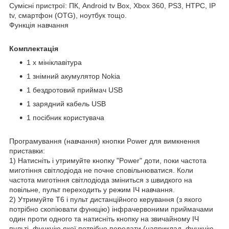
Сумісні пристрої: ПК, Android tv Box, Xbox 360, PS3, HTPC, IP
tv, смартфон (OTG), ноутбук тощо.
Функція навчання
Комплектація
1 х мініклавітура
1 знімний акумулятор Nokia
1 бездротовий приймач USB
1 зарядний кабель USB
1 посібник користувача
Програмування (навчання) кнопки Power для вимкнення
приставки:
1) Натисніть і утримуйте кнопку "Power" доти, поки частота
миготіння світлодіода не почне сповільнюватися. Коли
частота миготіння світлодіода зміниться з швидкого на
повільне, пульт переходить у режим ІЧ навчання.
2) Утримуйте T6 і пульт дистанційного керування (з якого
потрібно скопіювати функцію) інфрачервоними приймачами
один проти одного та натисніть кнопку на звичайному ІЧ
пульті, функцію якої потрібно передати (наприклад, функцію