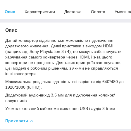
Опис
Характеристики
Доставка
Оплата
Умови п
Опис
Даний конвертер відрізняється можливістю підключення
додаткового живлення. Деякі приставки з виходом HDMI
(наприклад, Sony Playstation 3 і 4), не можуть забезпечувати
харчування самого конвертера через HDMI, і з-за цього
конвертери не працюють. Для таких пристроїв застосування
цієї моделі є робочим рішенням, з якими не справляються
інші конвертери.
Максимальна роздільна здатність: всі варіанти від 640*480 до
1920*1080 (fullHD).
Додатковий аудіо-вихід 3,5 мм для підключення колонок/
навушників.
Укомплектований кабелями живлення USB і аудіо 3.5 мм
Приховати