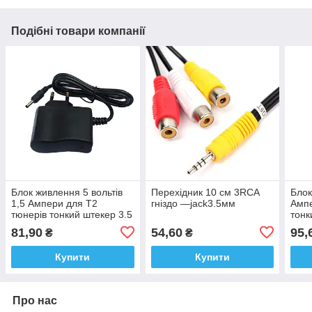
Подібні товари компанії
Блок живлення 5 вольтів
Перехідник 10 см 3RCA
Блок
1,5 Ампери для Т2
гніздо —jack3.5мм
Ампе
тюнерів тонкий штекер 3.5
тонк
мм
81,90
54,60
95,
₴
₴
Купити
Купити
Про нас