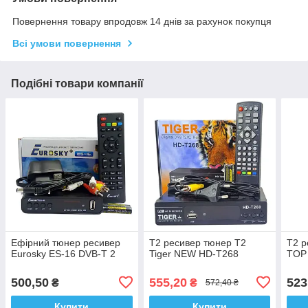
Повернення товару впродовж 14 днів за рахунок покупця
Всі умови повернення
Подібні товари компанії
Ефірний тюнер ресивер
Т2 ресивер тюнер T2
Т2 р
Eurosky ES-16 DVB-T 2
Tiger NEW HD-T268
TOP
500,50
555,20
523
₴
₴
572,40 ₴
Купити
Купити