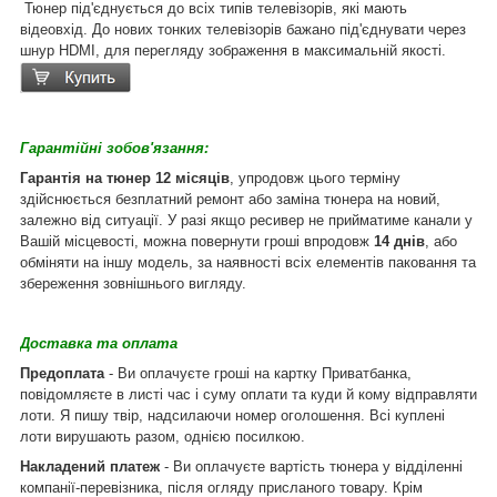
Тюнер під'єднується до всіх типів телевізорів, які мають
відеовхід. До нових тонких телевізорів бажано під'єднувати через
шнур HDMI, для перегляду зображення в максимальній якості.
Гарантійні зобов'язання:
Гарантія на тюнер 12 місяців
, упродовж цього терміну
здійснюється безплатний ремонт або заміна тюнера на новий,
залежно від ситуації. У разі якщо ресивер не прийматиме канали у
Вашій місцевості, можна повернути гроші впродовж
14 днів
, або
обміняти на іншу модель, за наявності всіх елементів паковання та
збереження зовнішнього вигляду.
Доставка та оплата
Предоплата
- Ви оплачуєте гроші на картку Приватбанка,
повідомляєте в листі час і суму оплати та куди й кому відправляти
лоти. Я пишу твір, надсилаючи номер оголошення. Всі куплені
лоти вирушають разом, однією посилкою.
Накладений платеж
- Ви оплачуєте вартість тюнера у відділенні
компанії-перевізника, після огляду присланого товару. Крім