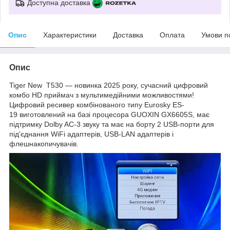
Доступна доставка
Опис
Характеристики
Доставка
Оплата
Умови п
Опис
Tiger New T530 — новинка 2025 року, сучасний цифровий
комбо HD приймач з мультимедійними можливостями!
Цифровий ресивер комбінованого типу Eurosky ES-
19 виготовлений на базі процесора GUOXIN GX6605S, має
підтримку Dolby AC-3 звуку та має на борту 2 USB-порти для
під'єднання WiFi адаптерів, USB-LAN адаптерів і
флешнакопичувачів.