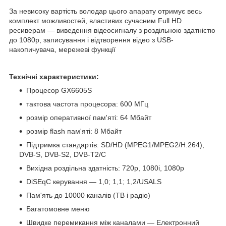
За невисоку вартість володар цього апарату отримує весь
комплект можливостей, властивих сучасним Full HD
ресиверам — виведення відеосигналу з роздільною здатністю
до 1080p, записування і відтворення відео з USB-
накопичувача, мережеві функції
Технічні характеристики:
Процесор GX6605S
тактова частота процесора: 600 МГц
розмір оперативної пам'яті: 64 Мбайт
розмір flash пам'яті: 8 Мбайт
Підтримка стандартів: SD/HD (MPEG1/MPEG2/H.264),
DVB-S, DVB-S2, DVB-T2/C
Вихідна роздільна здатність: 720p, 1080i, 1080p
DiSEqC керування — 1,0; 1,1; 1,2/USALS
Пам'ять до 10000 каналів (ТВ і радіо)
Багатомовне меню
Швидке перемикання між каналами — Електронний