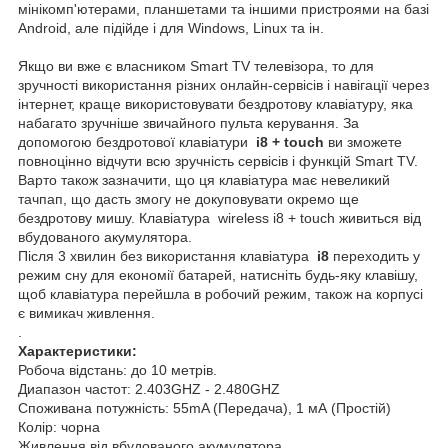
мінікомп'ютерами, планшетами та іншими пристроями на базі
Android, але підійде і для Windows, Linux та ін.
Якщо ви вже є власником Smart TV телевізора, то для
зручності використання різних онлайн-сервісів і навігації через
інтернет, краще використовувати бездротову клавіатуру, яка
набагато зручніше звичайного пульта керування. За
допомогою бездротової клавіатури
i8 + touch
ви зможете
повноцінно відчути всю зручність сервісів і функцій Smart TV.
Варто також зазначити, що ця клавіатура має невеликий
тачпап, що дасть змогу не докуповувати окремо ще
бездротову мишу. Клавіатура wireless i8 + touch живиться від
вбудованого акумулятора.
Після 3 хвилин без використання клавіатура
i8
переходить у
режим сну для економії батарей, натисніть будь-яку клавішу,
щоб клавіатура перейшла в робочий режим, також на корпусі
є вимикач живлення.
.
Характеристики:
Робоча відстань: до 10 метрів.
Диапазон частот: 2.403GHZ - 2.480GHZ
Споживана потужність: 55mA (Передача), 1 мА (Простій)
Колір: чорна
Живлення від вбудованого акумулятора