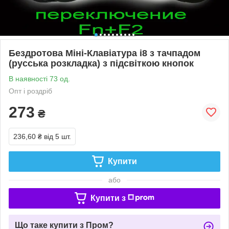
Бездротова Міні-Клавіатура i8 з тачпадом
(русська розкладка) з підсвіткою кнопок
В наявності 73 од.
Опт і роздріб
273
₴
236,60 ₴
від 5 шт.
Купити
або
Купити з
Що таке купити з Пром?