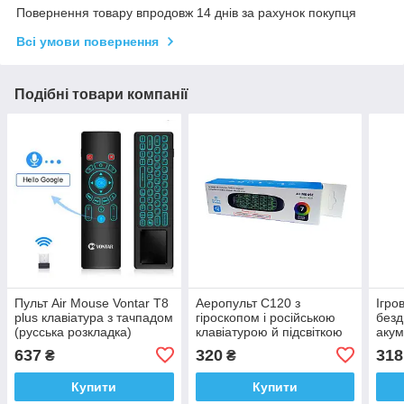
Повернення товару впродовж 14 днів за рахунок покупця
Всі умови повернення
Подібні товари компанії
Пульт Air Mouse Vontar T8
Аеропульт C120 з
Ігро
plus клавіатура з тачпадом
гіроскопом і російською
безд
(русська розкладка)
клавіатурою й підсвіткою
акум
кнопок
R8 
637
320
318
₴
₴
Купити
Купити