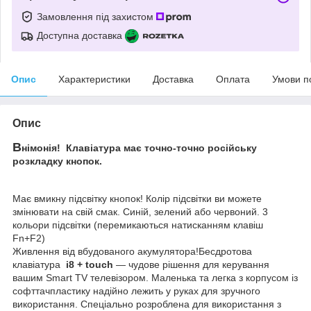
Замовлення під захистом
Доступна доставка
Опис
Характеристики
Доставка
Оплата
Умови п
Опис
В
німонія! Клавіатура має точно-точно російську
розкладку кнопок.
Має вмикну підсвітку кнопок! Колір підсвітки ви можете
змінювати на свій смак. Синій, зелений або червоний. 3
кольори підсвітки (перемикаються натисканням клавіш
Fn+F2)
Живлення від вбудованого акумулятора!Бесдротова
клавіатура
i8 + touch
— чудове рішення для керування
вашим Smart TV телевізором. Маленька та легка з корпусом із
софттачпластику надійно лежить у руках для зручного
використання. Спеціально розроблена для використання з