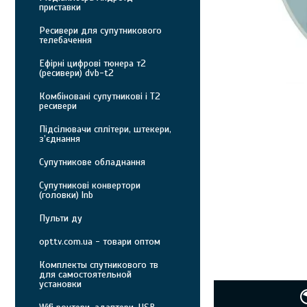
приставки
Ресивери для супутникового
телебачення
Ефірні цифрові тюнера т2
(ресивери) dvb-t2
Комбіновані супутникові і Т2
ресивери
Підсілювачи сплітери, штекери,
з’єднання
Супутникове обладнання
Супутникові конвертори
(головки) lnb
Пульти ду
opttv.com.ua - товари оптом
Комплекты спутникового тв
для самостоятельной
установки