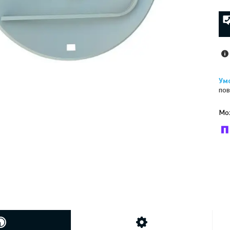
пов
У к
буд