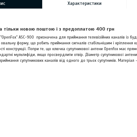
пис
Характеристики
а тільки новою поштою і з предоплатою 400 грн
 "OpenFox" ASC-900 призначена для приймання телевізійних каналів із будь
є овальну форму, що робить приймання сигналів стабільнішим і кріплення 
сті конструкції. Попри те, що ключка супутникової антени Openfox має пря
дартні мультифіди, якщо просвердлити отвір. Діаметр супутникової антени
приймання супутникових каналів від одного до трьох супутників. Матеріал