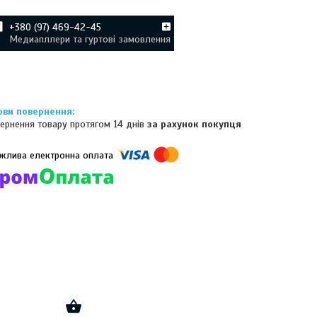
+380 (97) 469-42-45
Медиапллери та гуртові замовлення
ернення товару протягом 14 днів
за рахунок покупця
омпанії підключені електронні платежі. Тепер ви можете купити
ь-який товар не покидаючи сайту.