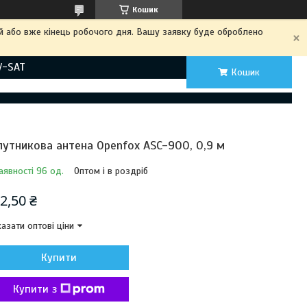
Кошик
ий або вже кінець робочого дня. Вашу заявку буде оброблено
V-SAT
Кошик
путникова антена Openfox ASC-900, 0,9 м
аявності 96 од.
Оптом і в роздріб
2,50 ₴
азати оптові ціни
Купити
Купити з