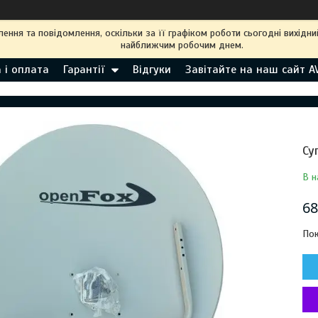
ння та повідомлення, оскільки за її графіком роботи сьогодні вихідн
найближчим робочим днем.
 і оплата
Гарантії
Відгуки
Завітайте на наш сайт A
Су
В н
68
Пок