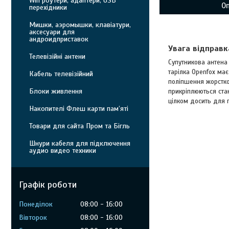
Wifi роутери, адаптери, USB
О
перехідники
Мишки, аэромышки, клавіатури,
аксесуари для
андроидприставок
Увага відправк
Телевізійні антени
Супутникова антена
тарілка Openfox ма
Кабель телевізійний
поліпшення жорстко
Блоки живлення
прикріплюються стан
цілком досить для 
Накопителі Флеш карти пам’яті
Товари для сайта Пром та Бігль
Шнури кабеля для підключення
аудио видео техники
Графік роботи
Понеділок
08:00
16:00
Вівторок
08:00
16:00