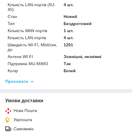
Кількість LAN-портів (RJ-
4 шт.
45)
Стан
Новий
Тип
Бездротовий
Кількість WAN портів
1 шт.
Кількість LAN портів
4 шт.
Швидкість WI-FI, Mbit/сек,
1201
до
Антени WI-FI
Зовнішні, незнімні
Підтримка MU-MIMO
Так
Колір
Білий
Приховати
Умови доставки
Нова Пошта
Укрпошта
Самовивіз