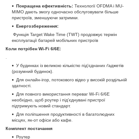
Покращена ефективність:
Технології OFDMA і MU-
MIMO дають змогу одночасно обслуговувати більше
пристроїв, зменшуючи затримки.
Енергозбереження:
Функція Target Wake Time (TWT) продовжує термін
експлуатації батарей мобільних пристроїв
Коли потрібен Wi-Fi 6/6E:
.
У будинках із великою кількістю під'єднаних ґаджетів
(розумний будинок).
Для онлайн-ігор, потокового відео у високій роздільній
здатності.
Для повного використання переваг Wi-Fi 6/6E
необхідно, щоб роутер і під'єднувані пристрої
підтримують новий стандарт.
Для поліпшення продуктивності в багатолюдних
місцях, як-от офіси або кафе.
Комплект постачання
Роутер