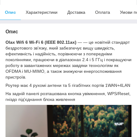
Опис
Характеристики
Доставка
Оплата
Умови п
Опис
Olax Wifi 6
Wi-Fi 6 (IEEE 802.11ax)
— — це новітній стандарт
бездротового зв'язку, який забезпечує вищу швидкість,
ефективність і надійність, порівнюючи з попередніми
поколіннями, працюючи в діапазонах 2.4 і 5 ГГц і покращуючи
роботу в завантажених мережах завдяки технологіям як
OFDMA і MU-MIMO, а також знижуючи енергоспоживання
пристроїв.
Роутер має 4 рухомі антени та 5 гігабітних портів 1WAN+4LAN
На задній панелі розташована кнопка увімкнення, WPS/Reset,
гніздо під'єднання блока живлення